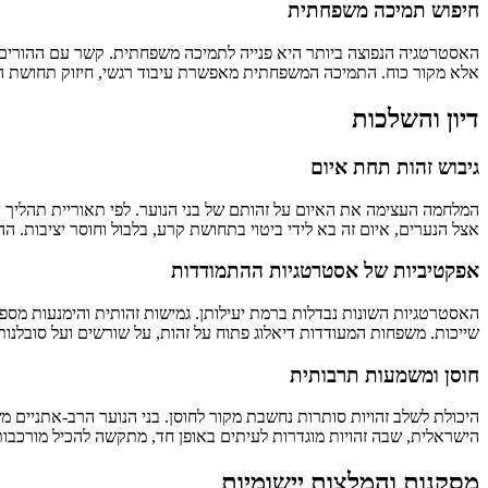
חיפוש תמיכה משפחתית
האסטרטגיה הנפוצה ביותר היא פנייה לתמיכה משפחתית. קשר עם ההורים, 
אלא מקור כוח. התמיכה המשפחתית מאפשרת עיבוד רגשי, חיזוק תחושת הער
דיון והשלכות
גיבוש זהות תחת איום
אצל הנערים, איום זה בא לידי ביטוי בתחושת קרע, בלבול וחוסר יציבות
אפקטיביות של אסטרטגיות ההתמודדות
האסטרטגיות השונות נבדלות ברמת יעילותן. גמישות זהותית והימנעות מספקו
שייכות. משפחות המעודדות דיאלוג פתוח על זהות, על שורשים ועל סובלנות 
חוסן ומשמעות תרבותית
היכולת לשלב זהויות סותרות נחשבת מקור לחוסן. בני הנוער הרב-אתניים מ
הישראלית, שבה זהויות מוגדרות לעיתים באופן חד, מתקשה להכיל מורכבות
מסקנות והמלצות יישומיות