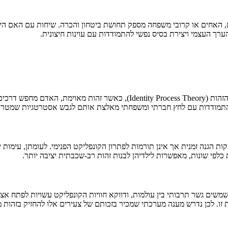
האחים או קרובי משפחה מספק תחושת ביטחון והכרה. שיחות עם האם היהודי
ך העצמי ויצירת בסיס נפשי להתמודדות עם עוינות חיצונית.
המלחמה העצימה את האיום על זהותם של בני הנוער. לפי תאוריית תהליך הזהות (y
. ההתמודדות עם לחץ חברתי ומשפחתי מאלצת אותם לגבש אסטרטגיות שמטרתן
ת הגנה זמנית אך אינן תורמות לפתרון הקונפליקט הפנימי. לעומתן, עימות י
כלפי שונות, מאפשרות לילדיהן לבנות זהות רב-שכבתית יציבה יותר.
שמשים גשר תרבותי בין עולמות, ודווקא חוויות הקונפליקט עשויות לפתח א
 זו. לכן נדרש מענה מערכתי שמכיר בזכותם של צעירים אלו להחזיק בזהות 