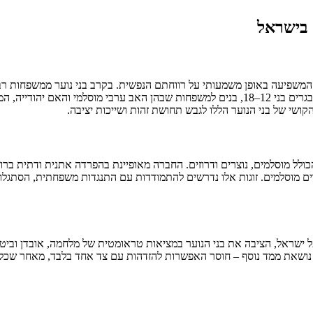
 בישראל
ה, המשפיעה באופן משמעותי על רווחתם הנפשית. בקרב בני נוער ממשפחות ר
בקונפליקטים פנימיים וחיצוניים. המחקר בוחן את חוויותיהם של עשרים מתבגרים בני 12–18, בנים
ושי של בני הנוער הללו לגבש תחושת זהות ושייכות יציבה.
וסייה בישראל מורכבת מרוב יהודי (כ-74%) ומיעוט ערבי (כ-21%), הכולל מוסלמים, נוצרים ודרוזים. החברה מאו
רים מוסלמים. זוגות אלו נדרשים להתמודדות עם התנגדות משפחתית, הסתגלו
קטובר 2023 בעקבות מתקפת חמאס על ישראל, הציבה את בני הנוער במציאות טראומטית של מלחמ
יפה נושאת ממד נוסף – חוסר האפשרות להזדהות עם צד אחד בלבד, מאחר ש