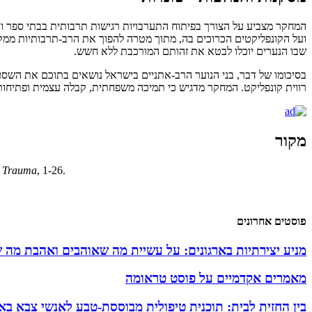
המחקר מצביע על הצורך בפיתוח התערבויות רגישות תרבותית בבתי ספר וב
ועל הקונפליקטים הכרוכים בה, מתוך מטרה להפוך את הרב-תרבותיות ממקור 
שבו הנערים יוכלו לבטא את זהותם המורכבת ללא חשש.
בסיכומו של דבר, בני הנוער הרב-אתניים בישראל נושאים בתוכם את השסע
רווית קונפליקט. המחקר מדגיש כי תמיכה משפחתית, קבלה עצמית ופתיחות ח
מקור
d Trauma
, 1-26.
פוסטים אחרונים
מניע יצירתיות בארגונים: על עשיית מה שאוהבים ואהבת מה 
מאמרים אקדמיים על פוסט טראומה
בין החזית לבית: תוכנית טיפולית מבוססת-טבע לאנשי צבא באזו