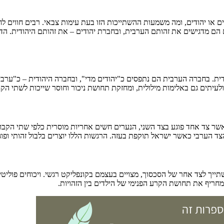
ו יהודים, ומה משמעות ההשתייכות הזו בעת עימות צבאי. רבים חווים לח
ם מדגישים את זהותם הערבית, ובחברת יהודים – את זהותם היהודית. הדינ
ית. בחברה הערבית הם נתפסים כ"יהודים מדי", ובחברה היהודית – כ"ערבים
ולעיתים גם באלימות מילולית, ומחזקת תחושת ניכור וחוסר שייכות לשתי הקב
ר צד אחד פוגע בצד השני, הנערים חשים אחריות מוסרית כלפי שתי הקבו
 הערבי כאשר ישראל תוקפת בעזה. הרגשות הללו יוצרים בלבול זהותי ופו
לצד אחר של הסכסוך, מצויים בעצמם בקונפליקט רגשי. ויכוחים פוליטיים 
חריף את תחושת הקרע הפנימי של הילדים בין הזהויות.