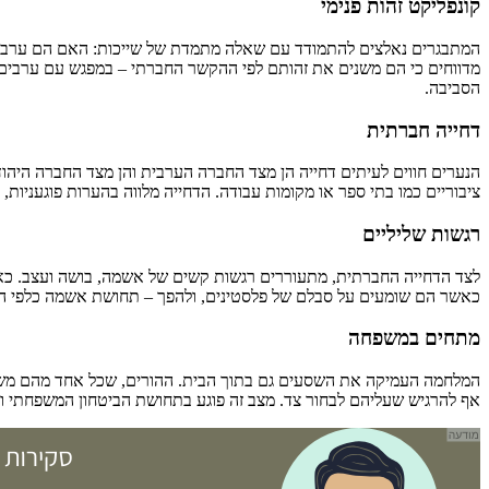
קונפליקט זהות פנימי
המתבגרים נאלצים להתמודד עם שאלה מתמדת של שייכות: האם הם ערבים א
מדווחים כי הם משנים את זהותם לפי ההקשר החברתי – במפגש עם ערבים ה
הסביבה.
דחייה חברתית
הנערים חווים לעיתים דחייה הן מצד החברה הערבית והן מצד החברה היהוד
ציבוריים כמו בתי ספר או מקומות עבודה. הדחייה מלווה בהערות פוגעניות, 
רגשות שליליים
לצד הדחייה החברתית, מתעוררים רגשות קשים של אשמה, בושה ועצב. כאש
כאשר הם שומעים על סבלם של פלסטינים, ולהפך – תחושת אשמה כלפי הצד
מתחים במשפחה
המלחמה העמיקה את השסעים גם בתוך הבית. ההורים, שכל אחד מהם משתייך 
אף להרגיש שעליהם לבחור צד. מצב זה פוגע בתחושת הביטחון המשפחתי ומ