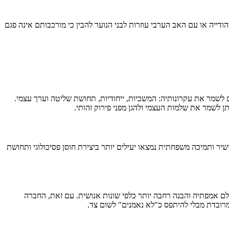
יה או עם האב הערבי עוזרות לבני הנוער להבין כי מורכבותם אינה פגם
Identity Process Theor), כאשר זהות מאוימת, האדם מחפש דרכים לשמר את עקרונותיה: המשכיות, ייחודיות, תחושת שליטה וערך עצמי.
 לשמר את שלמות העצמי ולהגן מפני פירוק זהותי.
שיר ותמיכה משפחתית נמצאו יעילים יותר ביצירת חוסן פסיכולוגי ותחושת
צלם אמפתיה והבנה רחבה יותר כלפי שונות אנושית. עם זאת, החברה
מרובדת מבלי להיתפס כ"לא נאמנים" לשום צד.