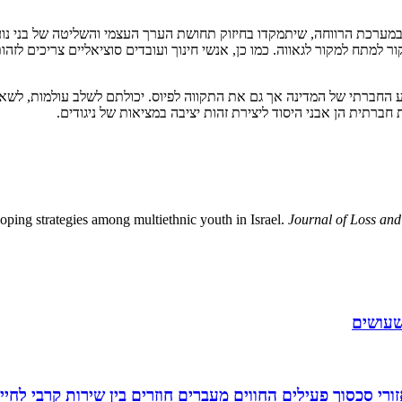
מערכת הרווחה, שיתמקדו בחיזוק תחושת הערך העצמי והשליטה של בני נוע
למתח למקור לגאווה. כמו כן, אנשי חינוך ועובדים סוציאליים צריכים לזה
 החברתי של המדינה אך גם את התקווה לפיוס. יכולתם לשלב עולמות, לשא
ברתית הן אבני היסוד ליצירת זהות יציבה במציאות של ניגודים.
coping strategies among multiethnic youth in Israel.
Journal of Loss an
שעושים
רי סכסוך פעילים החווים מעברים חוזרים בין שירות קרבי לחיי