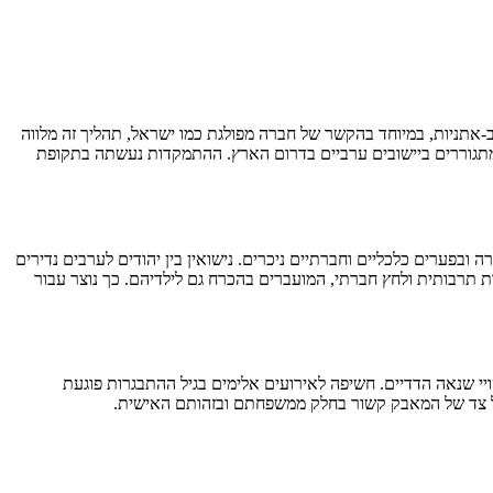
ב-אתניות, במיוחד בהקשר של חברה מפולגת כמו ישראל, תהליך זה מלווה
 למשפחות שבהן האב ערבי מוסלמי והאם יהודייה, המתגוררים ביישובים ערביים בדרום הארץ. ההתמקדות נעשתה בתקופת
פיינת בהפרדה אתנית ודתית ברורה ובפערים כלכליים וחברתיים ניכרים. נישואין בין יהודים לערבים נדירים
ת תרבותית ולחץ חברתי, המועברים בהכרח גם לילדיהם. כך נוצר עבור
ה, אובדן וביטויי שנאה הדדיים. חשיפה לאירועים אלימים בגיל ההתבגרות פוגעת
כל צד של המאבק קשור בחלק ממשפחתם ובזהותם האישית.