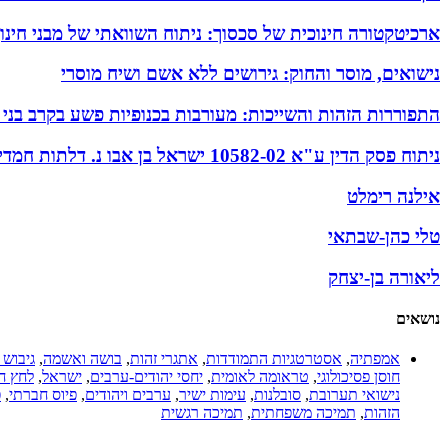
ארכיטקטורה חינוכית של סכסוך: ניתוח השוואתי של מבני חינ
נישואים, מוסר והחוק: גירושים ללא אשם ושיח מוסרי
התפוררות הזהות והשייכות: מעורבות בכנופיות פשע בקרב בני
ניתוח פסק הדין ע"א 10582-02 ישראל בן אבו נ. דלתות חמדיה בע"מ
אילנה רימלט
טלי כהן-שבתאי
ליאורה בן-יצחק
נושאים
אמפתיה
,
אסטרטגיות התמודדות
,
אתגרי זהות
,
בושה ואשמה
,
גיבוש 
חוסן פסיכולוגי
,
טראומה לאומית
,
יחסי יהודים-ערבים
,
ישראל
,
לחץ ח
נישואי תערובת
,
סובלנות
,
עימות ישיר
,
ערבים ויהודים
,
פיוס חברתי
,
פ
הזהות
,
תמיכה משפחתית
,
תמיכה רגשית