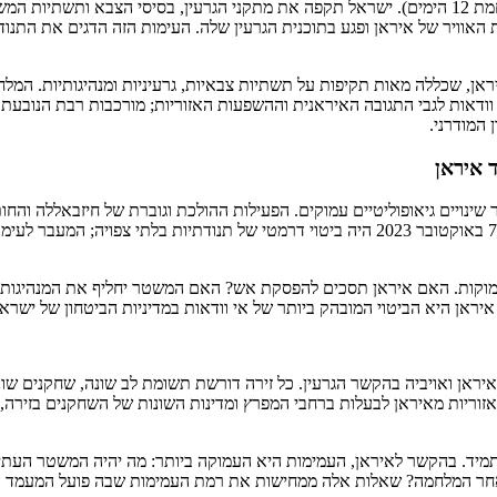
ביוני 2025 פרצה מלחמה ישירה בין ישראל לאיראן, שנמשכה 12 ימים (מלחמת 12 הימים). ישראל תקפה את 
ת האוויר של איראן ופגע בתוכנית הגרעין שלה. העימות הזה הדגים את התנו
וודאות לגבי התגובה האיראנית וההשפעות האזוריות; מורכבות רבת הנובעת
 המודרני.
ר שינויים גיאופוליטיים עמוקים. הפעילות ההולכת וגוברת של חיזבאללה והח
קות. האם איראן תסכים להפסקת אש? האם המשטר יחליף את המנהיגות? כי
אן היא הביטוי המובהק ביותר של אי וודאות במדיניות הביטחון של ישראל 
מן, איראן ואויביה בהקשר הגרעין. כל זירה דורשת תשומת לב שונה, שחקנים
זוריות מאיראן לבעלות ברחבי המפרץ ומדינות השונות של השחקנים בזירה, 
יד. בהקשר לאיראן, העמימות היא העמוקה ביותר: מה יהיה המשטר העתידי