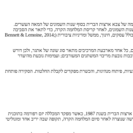
 אי וודאות (Uncertainty), מורכבות (Complexity) ועמימות (Ambiguity), פותח במכללת המלחמה של צבא ארצות הברית בסוף שנות השמונים של המאה העשרים.
המונח הוכנס לתוכנית הלימודים של מכללת המלחמה של צבא ארצות הברית (U.S. Army War College) כבר בסוף שנות השמונים, לאחר קריסת המלחמה הקרה, כדי לתאר את הסביבה
האסטרטגית החדשה שבה נדרשו מנהיגים צבאיים בכירים לפעול (Barber, 1992; Kiluange et al., 2024). מאז התפשט המושג למגוון רחב של תחומים, כולל עסקים, חינוך, ממשל ומדיניות ציבורית (Bennett & Lemoine, 2014;
מודד עם איומים. לדבריהם, כל אחד מארבעת המרכיבים מתאר סוג שונה של אתגר, ולכן דורש
ורכבות נובעת מריבוי המשתנים המעורבים; ועמימות נובעת מהיעדר
 בכל הנוגע לדוקטרינות מבצעיות, פיתוח מנהיגות, והכשרת מפקדים לקבלת החלטות. הסקירה פותחת
המושג VUCA נוצר בראשיתו בהקשר צבאי. עדויות תיעודיות מצביעות על הימצאותו בחומרים לפיתוח תוכניות הלימודים של מכללת המלחמה של צבא ארצות הברית בשנת 1987, כאשר מפקד המכללה יזם רפורמה בתוכנית
N) על מנהיגות, ושימש לתיאור הסביבה האסטרטגית החדשה שנוצרה לאחר סיום המלחמה הקרה, תקופה שבה יריב אחד ומונוליטי