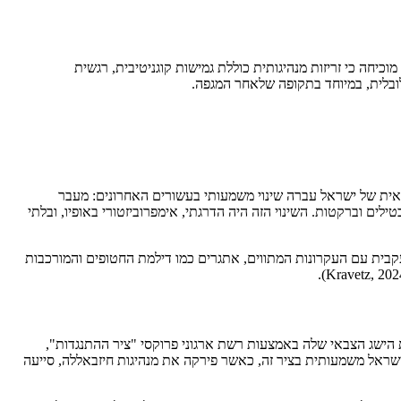
Leadership Agility) צוברת תאוצה כמשאב מרכזי בספרות. Ismail ו־Dorasamy (2025) בסקירה שיטתית של 116 מאמרים מוכיחה כי זריזות מנהיגותית כוללת גמישות קוגניטיבית, רגשית
VU במדיניות הביטחון. Barak, Sheniak ו־Shapira (2023) הראו כי האסטרטגיה הצבאית של ישראל עברה שינוי משמעותי בעשורים האחרונים: מעבר
לים וברקטות. השינוי הזה היה הדרגתי, אימפרוביזטורי באופיו, ובלתי
ה כי בעוד שהתגובה המדינית והצבאית הייתה עקבית עם העקרונות המתווים, אתגרים כמו דילמת החטופים והמורכבות
ורך עשרות שנים, איראן הרחיבה את הישג הצבאי שלה באמצעות רשת ארגוני פרוקסי "ציר ההתנגדות",
 חמאס, החותים ומיליציות בסוריה ובעיראק. מערך זה יצר מורכבות עצומה ועמימות אסטרטגית עבור ישראל. בשנת 2024 פגעה ישראל משמעותית בציר זה, כאשר פירקה את מנהיגות חיזבאללה, סייעה