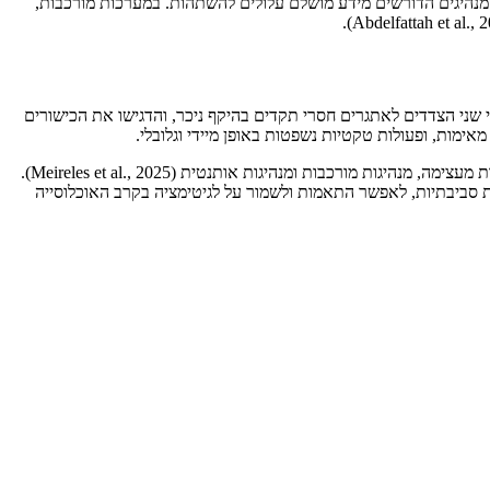
 מנהיגים הדורשים מידע מושלם עלולים להשתהות. במערכות מורכבות,
הק של מנהיגות צבאית בתנאי VUCA. הם הראו כי הסכסוך חשף את מנהיגי שני הצדדים לאתגרים חסרי תקדים בהיקף ניכר, והדגישו את הכישורים
בהקשר זה, מחקרים על לוחמה לא סדירה (Irregular Warfare) מציגים כי מנהיגות אפקטיבית בסביבות כאלה דורשת שילוב של גישות אדפטיבית, מנהיגות מעצימה, מנהיגות מורכבות ומנהיגות אותנטית (Meireles et al., 2025).
לפרש אותות סביבתיות, לאפשר התאמות ולשמור על לגיטימציה בקרב האוכלוסייה