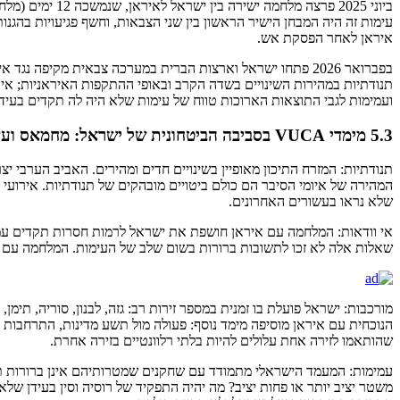
עימות זה היה המבחן הישיר הראשון בין שני הצבאות, וחשף פגיעויות בהגנו
איראן לאחר הפסקת אש.
תנודתיות במהירות השינויים בשדה הקרב ובאופי ההתקפות האיראניות; אי 
ועמימות לגבי התוצאות הארוכות טווח של עימות שלא היה לה תקדים בעידן
5.3 מימדי VUCA בסביבה הביטחונית של ישראל: מחמאס ועד איראן
תנודתיות: המזרח התיכון מאופיין בשינויים חדים ומהירים. האביב הערבי יצ
שלא נראו בעשורים האחרונים.
אי וודאות: המלחמה עם איראן חושפת את ישראל לרמות חסרות תקדים עמו
שאלות אלה לא זכו לתשובות ברורות בשום שלב של העימות. המלחמה עם איר
מורכבות: ישראל פועלת בו זמנית במספר זירות רב: גזה, לבנון, סוריה, תי
הנוכחית עם איראן מוסיפה מימד נוסף: פעולה מול תשע מדינות, התרחבות א
שהותאמו לזירה אחת עלולים להיות בלתי רלוונטיים בזירה אחרת.
עמימות: המעמד הישראלי מתמודד עם שחקנים שמטרותיהם אינן ברורות תמ