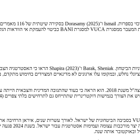
מגמת הזריזות המנהיגותית (
בלית, במיוחד בתקופה שלאחר המגפה.
ישראל מהווה אחד המקרים המובהקים ביותר ליישום סביבות CA
נלי נחלש, ובמקומו עלו ארגונים לא מדינאיים המצוידים בחימוש מתקדם, בטי
Kravetz (2024) בחן את המלחמה עם חמאס לאור מסמך האסטרטגיה של צה"ל משנת 2018. הוא הרא
ורך בגמישות דוקטרינרית שתתייחס גם לתרחישים בלתי צפויים (Kravetz, 2024).
העימות הישירה עם איראן מהווה את הביטוי המובהק ביותר של מימדי VUCA בסביבה הביטחונית של ישראל. לא
שכללה את חיזבאללה,
ל ובאוקטובר אותה שנה.