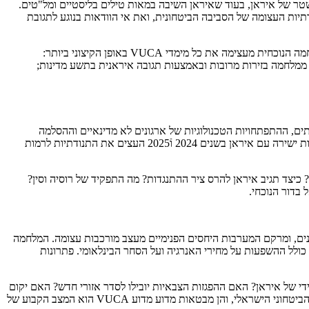
מתקני הגרעין, בסיסי הצבא ותשתיות המשטר של איראן, בעוד שאיראן השיבה במאות טילים בליסטיים ומל"טים.
דתיות העצומה של הסביבה הביטחונית, ואת אי הוודאות בנוגע לתגובת
בפברואר 2026 פתחו ישראל וארצות הברית במערכה צבאית מקיפה נגד איראן, שכללה מאות תקיפות על תשתיות צבאיות, גרעיניות ומנהיגותיות. המלחמה הנוכחית מעצימה את כל מימדי VUCA באופן הקיצוני ביותר:
 ממלחמה בזירות מרובות ובאמצעות תגובה איראנית בתשע מדינות;
ותים, ההתפתחויות הטכנולוגיות של ארגונים לא מדינאיים וההסלמה
המהירה של איומי הסיבר הם כולם ביטויים מובהקים של תנודתיות. אירועי 7 באוקטובר 2023 היה ביטוי דרמטי של תנודתיות בלתי צפויה; המעבר לעימות ישירה עם איראן בשנים 2024 וֿ2025 העצים את התנודתיות לרמות
צד תגיב איראן להרס ציר ההתנגדות? מה התפקיד של רוסיה וסין?
בדור הנוכחי.
 שונים, ומרקם המערבות היחסים הפנימיים מעצב מורכבות עצומה. המלחמה
כולל ההשפעות על מחירי האנרגיה ועל הסחר הבינלאומי. פתרונות
 של איראן? האם ההפגזות הצבאיות יובילו לסדר אזורי חדש? האם יקום
משטר יציב יותר או פחות יציב? מה יהיה התפקיד של רוסיה וסין בעידן שלאחר המלחמה? שאלות אלה ממחישות את רמת העמימות שבה פועל המעמד הביטחוני הישראלי, והן מבטאות מדוע מדוע VUCA הוא המצב הקבוע של