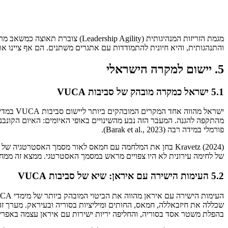
והתנהגותית, והיא חיונית להתמודדות עם אתגרים משתנים. הם אף ציינו את המעבר ממסגרת VUCA למסגרת BANI כביטוי להעמקת אי הוודאות הגלו
5. יישום למקרה הישראלי
5.1 ישראל כמקרה מובהק של סביבות VUCA
מהתקפה להגנה. המעבר הזה נבע מהשינויים באופי האיומים: האיום הקונבנציו
פורמלי במידה רבה (Barak et al., 2023).
של לחימה עירונית לא היו צפויים מראש במסמך האסטרטגי. ממצא זה ממחיש את הצ
5.2 העימות הישירה עם איראן: שיא של סביבות VUCA
בהפלת משטר אסד בסוריה, והחליפה יריות ישירות עם איראן עצמה באפרי