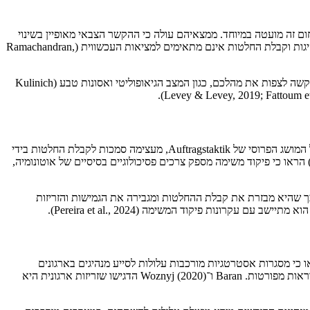
מאפייני המנהיגות הצבאית בסביבות VUCA, והראו כי הספרות האקדמית בתחום זה מועטה במיוחד. ממצאיהם עולה כי ההקשר הצבאי מאופיין בשינוי
מתמיד, במורכבות גבוהה ובלחץ רב, ולכן דורש מנהיגות המשלבת מימדים אישיים ויחסים עם משימת הארגון. עוד נמצא כי המודלים המסורתיים של מנהיגות וקבלת החלטות אינם מתאימים למציאות העכשווית (Ramachandran,
Kiluange ועמיתיו (2024) הדגישו כי מנהיגות צבאית מתקיימת בסביבה של שינוי מתמיד, מורכבות גבוהה ולחץ. ההקשר הצבאי מושפע מגורמים רבים שקשה לצפות את מהלכם, כגון המצב הגיאופוליטי ואסונות טבע (Kulinich
אחת התגובות המרכזיות של ארגונים צבאיים לסביבות VUCA היא אימוץ פילוסופיית פיקוד המשימה (Mission Command). פילוסופיה זו, המבוססת על המושג הפרוסי של Auftragstaktik, מעצימה סמכות לקבלת החלטות בידי
רגים נמוכים, תוך הגדרת כוונת המפקד ומתן גמישות ליוזמה וליצירתיות (Wigdal et al., 2023; Ben-Shalom & Shamir, 2011). Wigdal ועמיתיו (2023) הראו כי פיקוד משימה מספק צרכים פסיכולוגיים בסיסיים של אוטונומיה,
יתיו (2024) הראו כי מנהיגות מעצימה (Empowering Leadership) משפרת את יכולת ההסתגלות של ארגונים צבאיים בסביבות VUCA, בכך שהיא מבזרת את קבלת ההחלטות ומגבירה את הגמישות והזריזות
ונות פיקוד המשימה (Pereira et al., 2024).
ית מצביעה על הצורך בעדכון דוקטרינות צבאיות ותוכניות הכשרה למנהיגים בהתאם לסביבות VUCA. Spain ו־Woodruff (2022) הראו כי מסגרות אסטרטגיות מורכבות עלולות לסייע מנהיגים בארגונים
בירוקרטיים גדולים אך עלולות להכשיל אותם במציאות משתנות. לכן, יש צורך בגישות פשוטות וגמישות יותר, המדגישות עקרונות על פני הוראות ולא הוראות מפורטות. Baran ו־Woznyj (2020) הדגישו שזריזות ארגונית היא