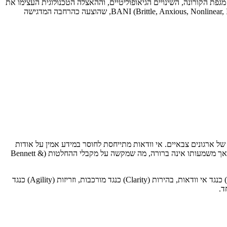
יבה האסטרטגית העכשווית. מגפת הקורונה, השינויים הגיאופוליטיים, וההאצלה הטכנולוגית העצימו את
רלוונטיותו של המושג (Tram & Tuyen, 2025; Ramachandran, 2021). למרות התפשטותו הגוברת, הוצעו גם חלופות, ובהם מסגרת BANI (Brittle, Anxious, Nonlinear, Incomprehensible), שהוצעה כהרחבה המדגישה
 ארגונים צבאיים. אי וודאות מתייחסת לחוסר במידע אמין על אודות
כוונותיו ויכולותיו של האויב. מורכבות נובעת מריבוי השחקנים, הבריתות והיחסים המעורבים בזירות הפעולה הצבאית. ועמימות נוצרת כאשר מידע קיים אך משמעותו אינה ברורה, מה שמקשה על מקבלי ההחלטות (Bennett &
Codreanu (2016) הציעה מסגרת פעולה לסביבות VUCA המבוססת על ראשי התיבות המקבילים: חזון (Vision) כנגד תנודתיות, הבנה (Understanding) כנגד אי וודאות, בהירות (Clarity) כנגד מורכבות, וזריזות (Agility) כנגד
ד.