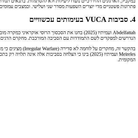
במקביל, הארגונים ההיררכיים נועדו ליעילות ולא להסתגלות. בתנאים תנו
פתרונות פשטניים מדי יוצרים השפעות מסדר שני ושלישי. ובמצבים עמומים, מנהיגים החוששים מטעות
4. סביבות VUCA בעימותים עכשוויים
הנדרשים למפקדים לשם התמודדות עם הסביבה המורכבת. מחקרם הדגים כי בסביבות שבה הטכנולוגיה מגבירה את מימדי VUCA,
Meireles ועמיתיו (2025) בינו כי הצלחה בסביבות אלה 
המקומית.