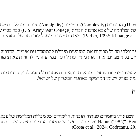
המושג VUCA, ראשי תיבות של תנודתיות (Volatility),
עדויות מתעדות מצביעות על כך ש
Lemoine ) טענו כי התייחסות למושג VUCA כמקשה אחיד ובלתי מבודל מרוקנת את המנהיגים מיכולת להת
ם בלתי צפויים; אי וודאות מתייחסת לחוסר במידע הזמין לחיזוי תוצאות; מ
 מבקשת לבחון את האופן שבו מסגרת VUCA משפיעה על עיצוב מדיניות צבאית ומנהיגות צבאית, במיוחד
ת בפרק יישומי המתמקד באתגרי הביטחון של ישראל.
הלימודים שלו (Barber, 1992). המונח שאב את רעיונותיו מהכתיבה של Bennis ו־anus (1985