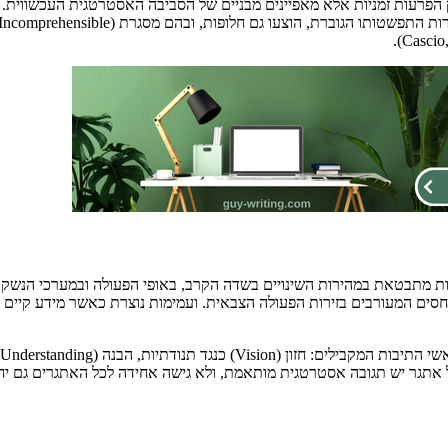
יתיו (2023) מציינים כי ארבעת המרכיבים של VUCA אינם רק הפרעות זמניות אלא מאפיינים מבניים של הסב
 מתבטאת במהירות השינויים בשדה הקרב, באופי הפעולה ובמערכי הנשק של
ל אתגר יש תגובה אסטרטגית מותאמת, ולא גישה אחידה לכל האתגרים גם יח