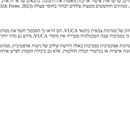
דתיים, שרשראות אישור ארוכות מאטות את התגובה. בתנאים של אי וודאות,
 עלולים לבחור בחוסר פעולה (Abdelfattah et al., 2024; Freire, 2023).
Abdelfattah ועמיתיו (2025) בחנו את הסכסוך הרוסי אוקראיני כמקרה מוב
 מידע נע מהר יותר מאימות, ופעולות טקטיות נשפטות באופן מיידי וגלובלי.
אינה תלויה רק בתכונות אישיות או בכישורי קבלת החלטות, אלא גם ביכולת המנהיג 