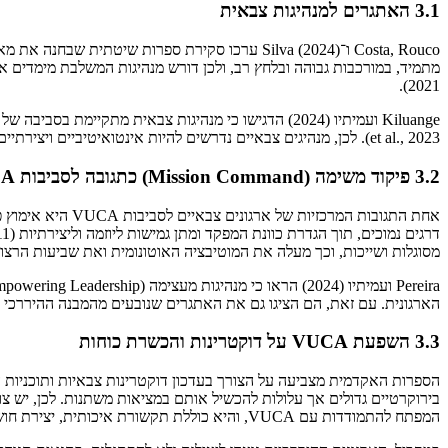
3.1 האתגרים למנהיגות צבאית
2021).
et al., 2023). לכן, מנהיגים צבאיים נדרשים להיות אינטואיטיביים ויצירתיים, להתמודד עם אתגרים ולקחת סיכונים כדי להוביל באפקטיביות (Levey & Levey, 2019; Fattoum et al., 2024).
3.2 פיקוד משימה (Mission Command) כתגובה לסביבות VUCA
מסוגלות ושייכות, וכך מעלה את המוטיבציה האוטונומית ואת שביעות הרצון
הארגונית. עם זאת, הם הציגו גם את האתגרים שנובעים מהמבנה ההיררכי הנוקשה של
3.3 השפעת VUCA על דוקטרינות והכשרת כוחות
המפתח להתמודדות עם VUCA, והיא כוללת תקשורת איכותית, יצירת חושים וקבלת החלטות איכותית.