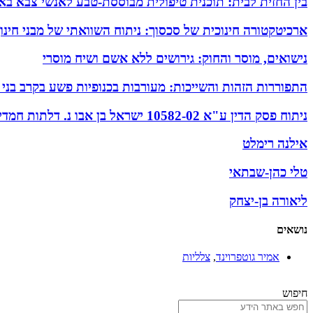
בין החזית לבית: תוכנית טיפולית מבוססת-טבע לאנשי צבא באזו
ארכיטקטורה חינוכית של סכסוך: ניתוח השוואתי של מבני חינ
נישואים, מוסר והחוק: גירושים ללא אשם ושיח מוסרי
התפוררות הזהות והשייכות: מעורבות בכנופיות פשע בקרב בני
ניתוח פסק הדין ע"א 10582-02 ישראל בן אבו נ. דלתות חמדיה בע"מ
אילנה רימלט
טלי כהן-שבתאי
ליאורה בן-יצחק
נושאים
אמיר גוטפרוינד
,
צלליות
חיפוש