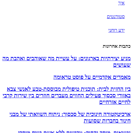
איך
סטודנטים
ידע רוחני
כתבות אחרונות
מניע יצירתיות בארגונים: על עשיית מה שאוהבים ואהבת מה
שעושים
מאמרים אקדמיים על פוסט טראומה
בין החזית לבית: תוכנית טיפולית מבוססת-טבע לאנשי צבא
באזורי סכסוך פעילים החווים מעברים חוזרים בין שירות קרבי
לחיים אזרחיים
ארכיטקטורה חינוכית של סכסוך: ניתוח השוואתי של מבני
חינוך בחברות שסועות
נישואים, מוסר והחוק: גירושים ללא אשם ושיח מוסרי