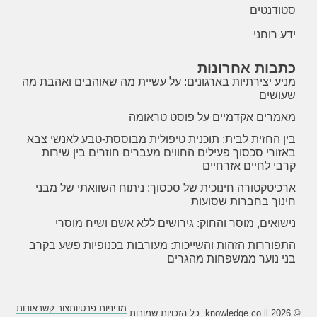
סטודנטים
ידע רוחני
כתבות אחרונות
מניע יצירתיות בארגונים: על עשיית מה שאוהבים ואהבת מה
שעושים
מאמרים אקדמיים על פוסט טראומה
בין החזית לבית: תוכנית טיפולית מבוססת-טבע לאנשי צבא
באזורי סכסוך פעילים החווים מעברים חוזרים בין שירות
קרבי לחיים אזרחיים
ארכיטקטורה חינוכית של סכסוך: ניתוח השוואתי של מבני
חינוך בחברות שסועות
נישואים, מוסר והחוק: גירושים ללא אשם ושיח מוסרי
התפוררות הזהות והשייכות: מעורבות בכנופיות פשע בקרב
בני נוער ממשפחות מהגרים
מדיניות פרטיות
צור קשר
אודות
© 2026 knowledge.co.il. כל הזכויות שמורות.