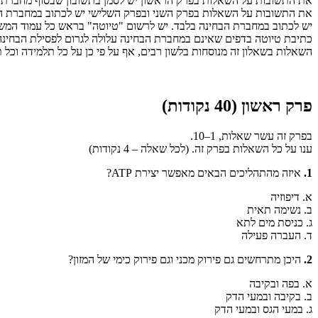
את התשובות על השאלות בפרק הראשון יש לסמן בתשובון שבסוף מחברת 
את התשובות על השאלות בפרק השני ובפרק השלישי יש לכתוב במחברת ה
יש לכתוב במחברת הבחינה בלבד. יש לרשום "טיוטה" בראש כל עמוד המש
כתיבת טיוטה בדפים שאינם במחברת הבחינה עלולה לגרום לפסילת הבחינה
השאלות בשאלון זה מנוסחות בלשון רבים, אף על פי כן על כל תלמידה וכל ת
פרק ראשון (40 נקודות)
בפרק זה עשר שאלות, 1–10.
ענו על כל השאלות בפרק זה. (לכל שאלה – 4 נקודות)
1.
איזה מהתהליכים הבאים מאפשר יצירת ATP?
א. דיפוזיה
ב. נשימה תאית
ג. כניסת מים לתא
ד. העברה פעילה
2.
היכן מתרחשים גם פירוק מכני וגם פירוק כימי של המזון?
א. בפה ובקיבה
ב. בקיבה ובמעי הדק
ג. במעי הגס ובמעי הדק