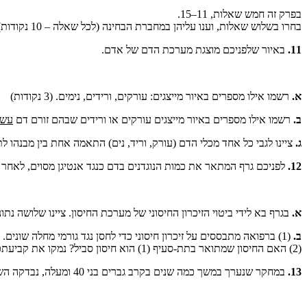
בפרק זה חמש שאלות, 11–15.
בחרו בשלוש שאלות, וענו עליהן במחברת הבחינה (לכל שאלה – 10 נקודות).
11.
באיור שלפניכם מוצגת מערכת הדם של אדם.
א.
רשמו אילו מספרים באיור מייצגים: עורקים, ורידים, נימים. (3 נקודות)
ב.
רשמו אילו מספרים באיור מייצגים עורקים או ורידים שבהם זורם דם
עשי
ג.
ציינו לגבי כל אחד מכלי הדם (עורק, וריד, נים) התאמה אחת בין מבנהו לתפקודו. (
12.
לפניכם גרף המתאר את כמות הנוגדנים בדם כנגד אנטיגן מסוים, לאחר שתי חשיפות I ו-
א.
בגרף בא לידי ביטוי הזיכרון החיסוני של מערכת החיסון. ציינו שלושה נתונים בגר
ב.
(1) ברפואה מתבססים על זיכרון חיסוני כדי לחסן נגד גורמי מחלה שונים. הסבירו כיצד חיסון המבוסס על זיכרון חיסוני מסייע במניעת מחלות בבני אדם.
(2) האם החיסון שמתואר בתת-סעיף (1) הוא חיסון סביל? נמקו את קביעתכם. (8 נקודות)
13.
במחקר שנערך במשך כמה שנים בקרב גברים בני 40 ומעלה, נבדקה השפעת הרגלי החיים שלהם על שיעור התמותה מסרטן. התוצאות מוצגות בגרף שלפניכם: