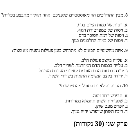
8.
מבין התהליכים ההומאוסטטיים שלפניכם, איזה תהליך מתבצע בכליות?
א. ויסות של כמות המים בגוף.
ב. ויסות של טמפרטורת הגוף.
ג. ויסות של רמת הסוכר בדם.
ד. ויסות של כמות החלבונים בגוף.
9.
איזה מהשינויים הבאים לא מתרחש בזמן פעילות גופנית מאומצת?
א. עלייה בקצב פעולת הלב.
ב. עלייה בכמות הדם המוזרמת לשריר הלב.
ג. ירידה בכמות הדם הזורמת לאיברי מערכת העיכול.
ד. ירידה בקצב הנשימה התאית בשרירי השלד.
10.
מה יקרה לאדם הסובל מהתייבשות?
א. תופרש יותר זיעה.
ב. שלפוחית השתן תתמלא במהירות.
ג. יופרש מעט שתן.
ד. ריכוז השתן שיופרש יהיה נמוך.
פרק שני (30 נקודות)