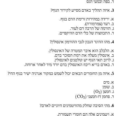
ד. בפה ובמעי הגס
3.
איזה תהליך באדם מסייע לקירור הגוף?
א. ירידה במהירות זרימת הדם בגוף.
ב. רעד (צמרמורת).
ג. הזרמה של הרבה דם לעור.
ד. התכווצות של כלי הדם ההיקפיים.
4.
מהו ההיגד הנכון לגבי ההורמון אינסולין?
א. הלבלב הוא איבר המטרה של האינסולין.
ב. אינסולין מעלה את רמת הסוכר בדם.
ג. לרוב תאי הגוף יש קולטנים לאינסולין.
ד. באדם בריא ריכוז האינסולין בדם יורד מיד לאחר ארוחה.
5.
איזה מן החומרים הבאים יכול לשמש כמקור אנרגיה ישיר בגוף החי?
א. מים
ב. שומן
)
O
2
(
ג. חמצן
)
CO
2
(
ד. פחמן דו-חמצני
6.
מהי הסיבה שחלק מהוויטמינים חיוניים לאדם?
א. ויטמינים אלה הם חומרי תשמורת.